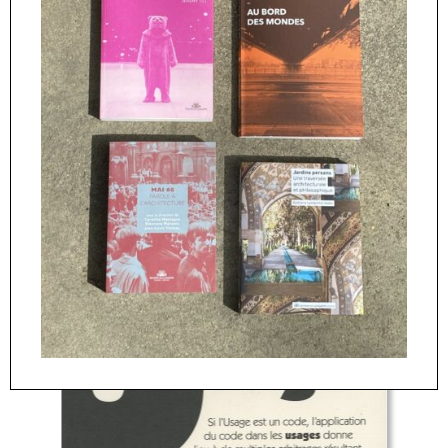
1970-1990
(1990),
Yves Lion. Logements avec architecte
(2006) et
Cergy : tableaux actuels d’une ville nouvelle
(2019).