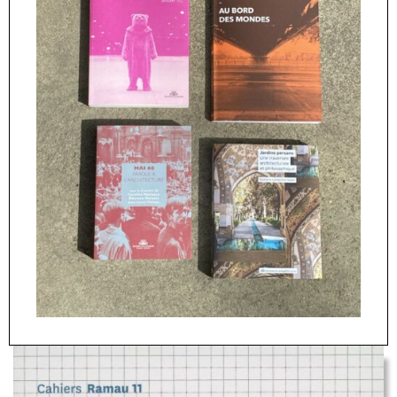
Créé en 1998, le Ramau est un réseau international de
recherche et d’information sur les diverses activités et
métiers de l’architecture et de l’urbanisme en France et
en Europe. Depuis l’origine, les « Cahiers Ramau »
rendent compte des rencontres scientifiques régulières
organisées par le réseau. Éditée par les Éditions de la
Villette, cette publication périodique et thématique
propose des synthèses pointues sur des sujets variés
comme l’urbanisme durable, la participation des
habitants ou la qualité architecturale.
Voir le site des
Cahiers Ramau
.