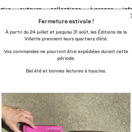
ogue
auteurs
collections
à propos
inf
Fermeture estivale !
À partir du 24 juillet et jusqu’au 31 août, les Éditions de la
Villette prennent leurs quartiers d’été.
ofesseur d’esthétique à
Vos commandes ne pourront être expédiées durant cette
e cours au diplôme d’études
période.
toires » à l’École nationale
 (Ensaplv). Ancien élève de
Bel été et bonnes lectures à tous.tes.
docteur d’État en
galement été membre du
gie du développement et de
 de la Transition écologique.
ment
Le roman contemporain
sage
(1997),
Bréviaire de la
16).