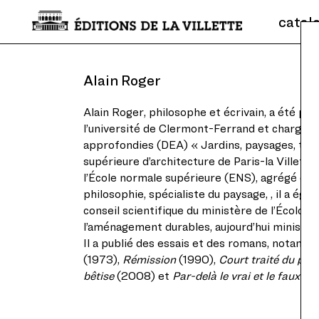
catal
Alain Roger
Alain Roger, philosophe et écrivain, a été pr
l’université de Clermont-Ferrand et chargé d
approfondies (DEA) « Jardins, paysages, terri
supérieure d’architecture de Paris-la Villette
l’École normale supérieure (ENS), agrégé et 
philosophie, spécialiste du paysage, , il a é
conseil scientifique du ministère de l’Écolo
l’aménagement durables, aujourd’hui ministère
Il a publié des essais et des romans, notam
(1973),
Rémission
(1990),
Court traité du pay
bêtise
(2008) et
Par-delà le vrai et le faux
(20