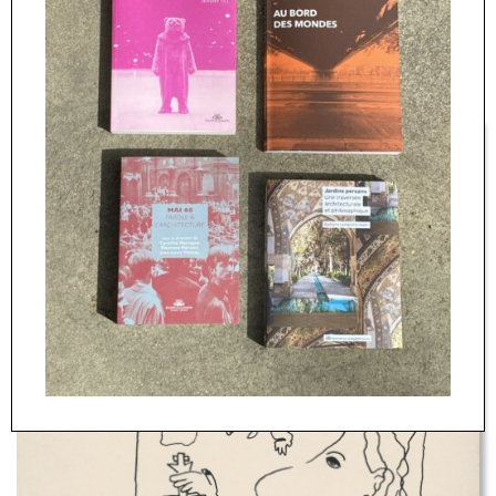
face à la Révolution
(1998),
« Fin des temps ! L’histoire
e
n’est plus » : l’art polonais du 20
siècle
(2004).