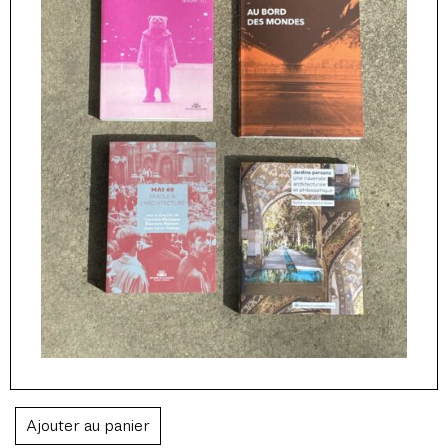
La Chaîne de verre. Une correspondance
expressionniste
Maria Stavrinaki
Collection
Textes fondamentaux
32,00
€
Ajouter au panier