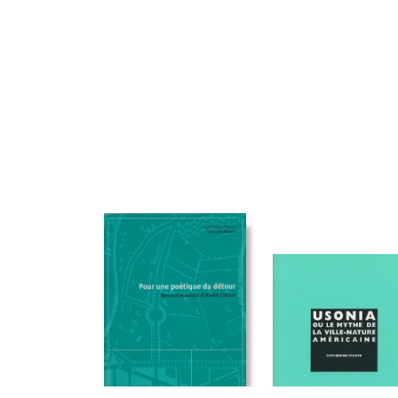
20,00
€
22,00
€