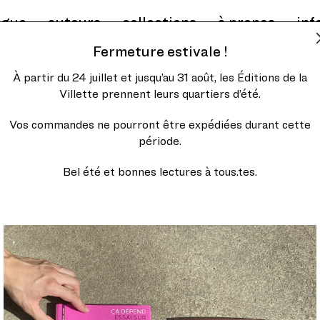
ogue
auteurs
collections
à propos
inf
Fermeture estivale !
À partir du 24 juillet et jusqu’au 31 août, les Éditions de la
Broadacre City, la nou
Villette prennent leurs quartiers d’été.
Traduit de l’américain par Je
Vos commandes ne pourront être expédiées durant cette
Frank Lloyd Wright
période.
Édition critique dirigée et 
Bel été et bonnes lectures à tous.tes.
Collection
Textes fondamen
25,00
€
Ajouter au panier
Ville imaginée par Frank Llo
s’inscrit dans sa réflexion p
urbaine et industrielle amér