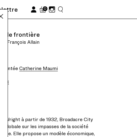
olettre
0
velle frontière
an-François Allain
présentée
Catherine Maumi
taux
yd Wright à partir de 1932, Broadacre City
lus globale sur les impasses de la société
icaine. Elle propose un modèle économique,