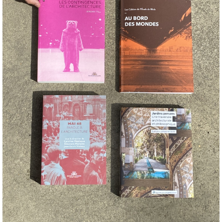
social et politique radicalem
coopération, propriété collec
ville et campagne, industrie 
écho aux tendances actuelles,
en passant par les circuits 
grande maquette lors d’une 
le projet suscita d’intenses c
présentation de Catherine 
textes que l’architecte a con
numéro de la revue
Taliesin
p
Broadacre City : la nouvelle 
autobiographie
, rédigé en 19
l’éditeur et parut en édition
manifestes, destinées à prom
recueil ajoute l’article de 
développe sa réflexion sur l
projet de Broadacre City.
Parution
Nombre de pages