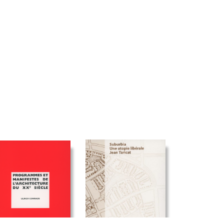
19,00
€
00
€