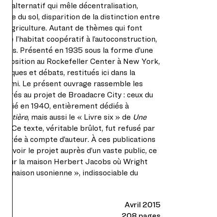
ent alternatif qui mêle décentralisation,
tive du sol, disparition de la distinction entre
et agriculture. Autant de thèmes qui font
 de l’habitat coopératif à l’autoconstruction,
courts. Présenté en 1935 sous la forme d’une
exposition au Rockefeller Center à New York,
ritiques et débats, restitués ici dans la
Maumi. Le présent ouvrage rassemble les
sacrés au projet de Broadacre City : ceux du
ublié en 1940, entièrement dédiés à
frontière
, mais aussi le « Livre six » de
Une
43. Ce texte, véritable brûlot, fut refusé par
 limitée à compte d’auteur. À ces publications
ouvoir le projet auprès d’un vaste public, ce
1938 sur la maison Herbert Jacobs où Wright
a « maison usonienne », indissociable du
Avril 2015
208 pages